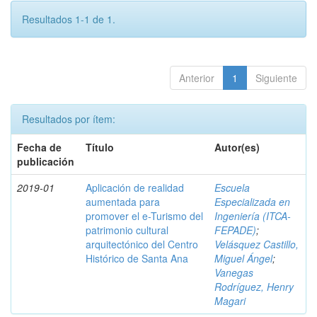
Resultados 1-1 de 1.
Anterior
1
Siguiente
Resultados por ítem:
Fecha de
Título
Autor(es)
publicación
2019-01
Aplicación de realidad
Escuela
aumentada para
Especializada en
promover el e-Turismo del
Ingeniería (ITCA-
patrimonio cultural
FEPADE)
;
arquitectónico del Centro
Velásquez Castillo,
Histórico de Santa Ana
Miguel Ángel
;
Vanegas
Rodríguez, Henry
Magari