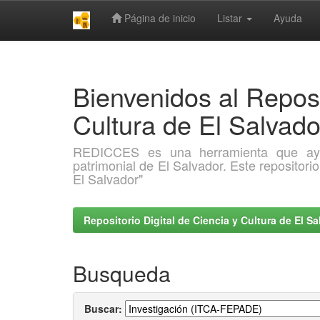
Página de inicio
Listar
Ayuda
Skip
navigation
Bienvenidos al Reposi
Cultura de El Salva
REDICCES es una herramienta que ayuda 
patrimonial de El Salvador. Este repositori
El Salvador"
Repositorio Digital de Ciencia y Cultura de El 
Busqueda
Buscar: