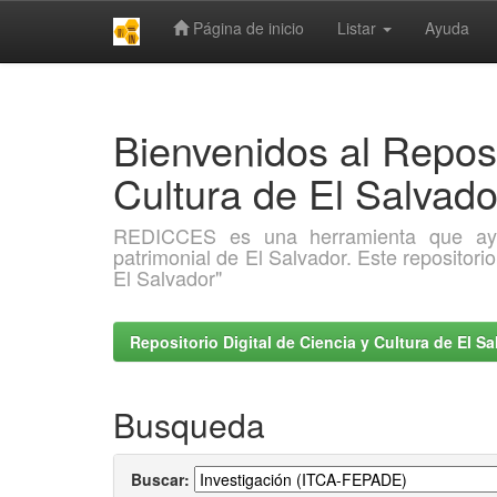
Página de inicio
Listar
Ayuda
Skip
navigation
Bienvenidos al Reposi
Cultura de El Salva
REDICCES es una herramienta que ayuda 
patrimonial de El Salvador. Este repositori
El Salvador"
Repositorio Digital de Ciencia y Cultura de El 
Busqueda
Buscar: