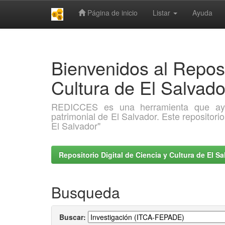
Página de inicio
Listar
Ayuda
Skip
navigation
Bienvenidos al Reposi
Cultura de El Salva
REDICCES es una herramienta que ayuda 
patrimonial de El Salvador. Este repositori
El Salvador"
Repositorio Digital de Ciencia y Cultura de El 
Busqueda
Buscar: