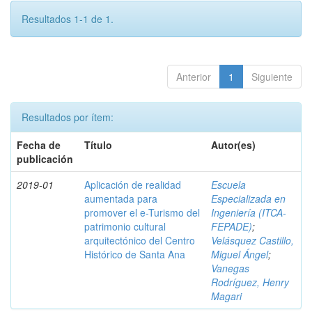
Resultados 1-1 de 1.
Anterior
1
Siguiente
Resultados por ítem:
Fecha de
Título
Autor(es)
publicación
2019-01
Aplicación de realidad
Escuela
aumentada para
Especializada en
promover el e-Turismo del
Ingeniería (ITCA-
patrimonio cultural
FEPADE)
;
arquitectónico del Centro
Velásquez Castillo,
Histórico de Santa Ana
Miguel Ángel
;
Vanegas
Rodríguez, Henry
Magari