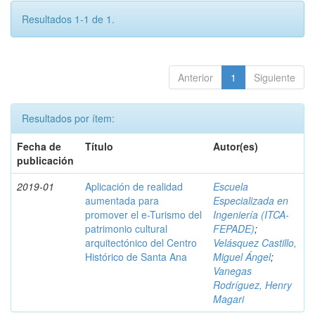
Resultados 1-1 de 1.
Anterior
1
Siguiente
Resultados por ítem:
Fecha de
Título
Autor(es)
publicación
2019-01
Aplicación de realidad
Escuela
aumentada para
Especializada en
promover el e-Turismo del
Ingeniería (ITCA-
patrimonio cultural
FEPADE)
;
arquitectónico del Centro
Velásquez Castillo,
Histórico de Santa Ana
Miguel Ángel
;
Vanegas
Rodríguez, Henry
Magari