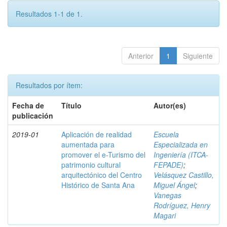
Resultados 1-1 de 1.
Anterior
1
Siguiente
Resultados por ítem:
Fecha de
Título
Autor(es)
publicación
2019-01
Aplicación de realidad
Escuela
aumentada para
Especializada en
promover el e-Turismo del
Ingeniería (ITCA-
patrimonio cultural
FEPADE)
;
arquitectónico del Centro
Velásquez Castillo,
Histórico de Santa Ana
Miguel Ángel
;
Vanegas
Rodríguez, Henry
Magari