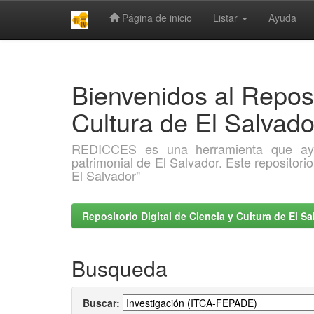
Página de inicio
Listar
Ayuda
Skip
navigation
Bienvenidos al Reposi
Cultura de El Salva
REDICCES es una herramienta que ayuda 
patrimonial de El Salvador. Este repositori
El Salvador"
Repositorio Digital de Ciencia y Cultura de El 
Busqueda
Buscar: