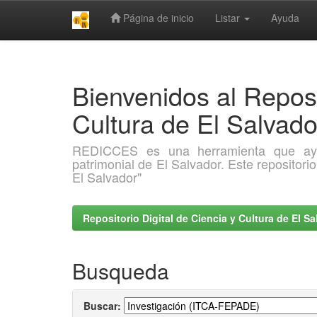
Página de inicio
Listar
Ayuda
Skip
navigation
Bienvenidos al Reposi
Cultura de El Salva
REDICCES es una herramienta que ayuda 
patrimonial de El Salvador. Este repositori
El Salvador"
Repositorio Digital de Ciencia y Cultura de El 
Busqueda
Buscar: