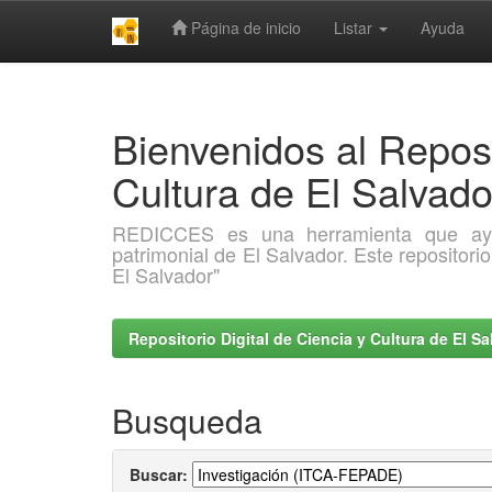
Página de inicio
Listar
Ayuda
Skip
navigation
Bienvenidos al Reposi
Cultura de El Salva
REDICCES es una herramienta que ayuda 
patrimonial de El Salvador. Este repositori
El Salvador"
Repositorio Digital de Ciencia y Cultura de El 
Busqueda
Buscar: