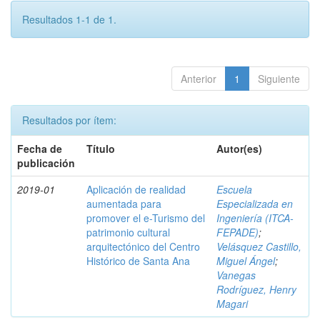
Resultados 1-1 de 1.
Anterior
1
Siguiente
Resultados por ítem:
Fecha de
Título
Autor(es)
publicación
2019-01
Aplicación de realidad
Escuela
aumentada para
Especializada en
promover el e-Turismo del
Ingeniería (ITCA-
patrimonio cultural
FEPADE)
;
arquitectónico del Centro
Velásquez Castillo,
Histórico de Santa Ana
Miguel Ángel
;
Vanegas
Rodríguez, Henry
Magari