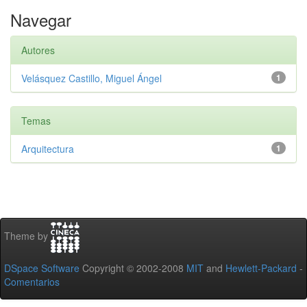
Navegar
Autores
Velásquez Castillo, Miguel Ángel
1
Temas
Arquitectura
1
Theme by
DSpace Software
Copyright © 2002-2008
MIT
and
Hewlett-Packard
-
Comentarios