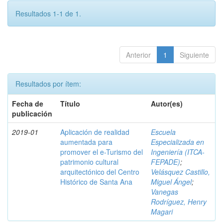
Resultados 1-1 de 1.
Anterior
1
Siguiente
Resultados por ítem:
Fecha de
Título
Autor(es)
publicación
2019-01
Aplicación de realidad
Escuela
aumentada para
Especializada en
promover el e-Turismo del
Ingeniería (ITCA-
patrimonio cultural
FEPADE)
;
arquitectónico del Centro
Velásquez Castillo,
Histórico de Santa Ana
Miguel Ángel
;
Vanegas
Rodríguez, Henry
Magari