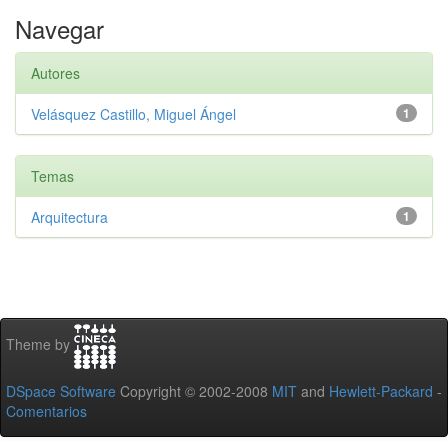
Navegar
Autores
Velásquez Castillo, Miguel Ángel
1
Temas
Arquitectura
1
Theme by
DSpace Software
Copyright © 2002-2008
MIT
and
Hewlett-Packard
-
Comentarios