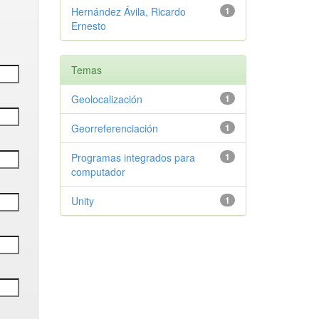
Hernández Ávila, Ricardo
1
Ernesto
Temas
Geolocalización
1
Georreferenciación
1
Programas integrados para
1
computador
Unity
1