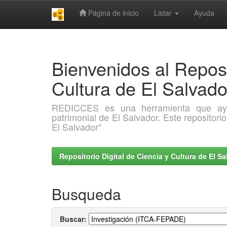
Página de inicio
Listar
Ayuda
Skip
navigation
Bienvenidos al Reposi
Cultura de El Salva
REDICCES es una herramienta que ayuda 
patrimonial de El Salvador. Este repositori
El Salvador"
Repositorio Digital de Ciencia y Cultura de El 
Busqueda
Buscar: