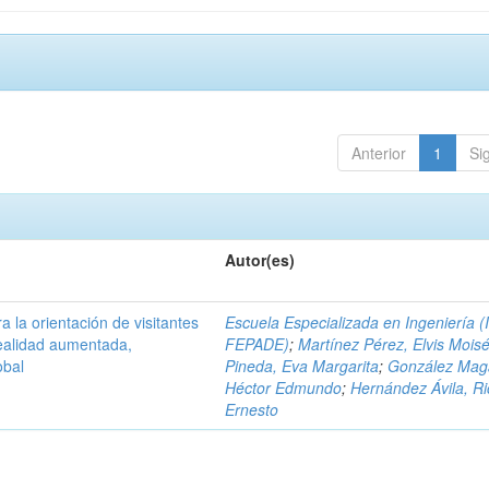
Anterior
1
Si
Autor(es)
a la orientación de visitantes
Escuela Especializada en Ingeniería (
ealidad aumentada,
FEPADE)
;
Martínez Pérez, Elvis Mois
obal
Pineda, Eva Margarita
;
González Mag
Héctor Edmundo
;
Hernández Ávila, R
Ernesto