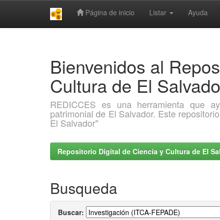
Página de inicio
Listar
Ayuda
Skip
navigation
Bienvenidos al Reposi
Cultura de El Salva
REDICCES es una herramienta que ayuda 
patrimonial de El Salvador. Este repositori
El Salvador"
Repositorio Digital de Ciencia y Cultura de El 
Busqueda
Buscar: