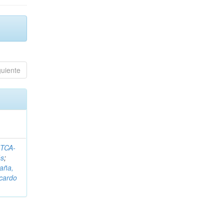
guiente
ITCA-
és
;
aña,
icardo