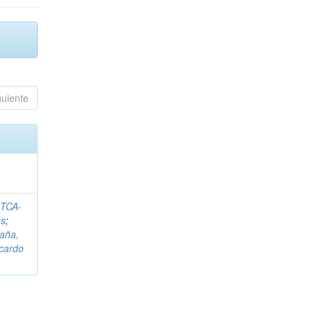
guiente
ITCA-
és
;
aña,
icardo