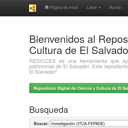
Página de inicio
Listar
Ayuda
Skip
navigation
Bienvenidos al Reposi
Cultura de El Salva
REDICCES es una herramienta que ayuda 
patrimonial de El Salvador. Este repositori
El Salvador"
Repositorio Digital de Ciencia y Cultura de El 
Busqueda
Buscar: