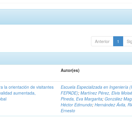
Anterior
1
Si
Autor(es)
a la orientación de visitantes
Escuela Especializada en Ingeniería (
ealidad aumentada,
FEPADE)
;
Martínez Pérez, Elvis Mois
obal
Pineda, Eva Margarita
;
González Mag
Héctor Edmundo
;
Hernández Ávila, R
Ernesto