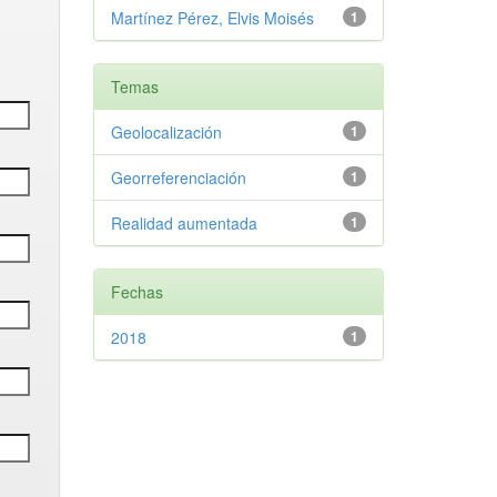
Martínez Pérez, Elvis Moisés
1
Temas
Geolocalización
1
Georreferenciación
1
Realidad aumentada
1
Fechas
2018
1