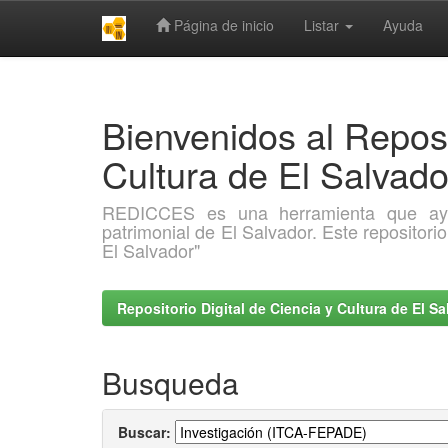
Página de inicio
Listar
Ayuda
Skip
navigation
Bienvenidos al Reposi
Cultura de El Salva
REDICCES es una herramienta que ayuda 
patrimonial de El Salvador. Este repositori
El Salvador"
Repositorio Digital de Ciencia y Cultura de El 
Busqueda
Buscar: