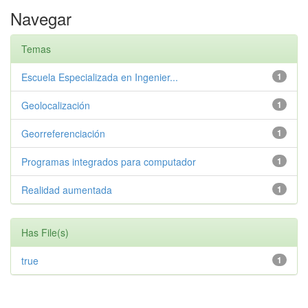
Navegar
Temas
Escuela Especializada en Ingenier...
1
Geolocalización
1
Georreferenciación
1
Programas integrados para computador
1
Realidad aumentada
1
Has File(s)
true
1