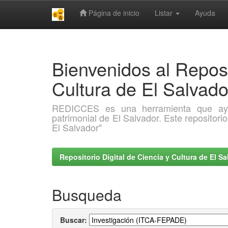
Página de inicio
Listar
Ayuda
Skip
navigation
Bienvenidos al Reposi
Cultura de El Salva
REDICCES es una herramienta que ayuda 
patrimonial de El Salvador. Este repositori
El Salvador"
Repositorio Digital de Ciencia y Cultura de El 
Busqueda
Buscar: