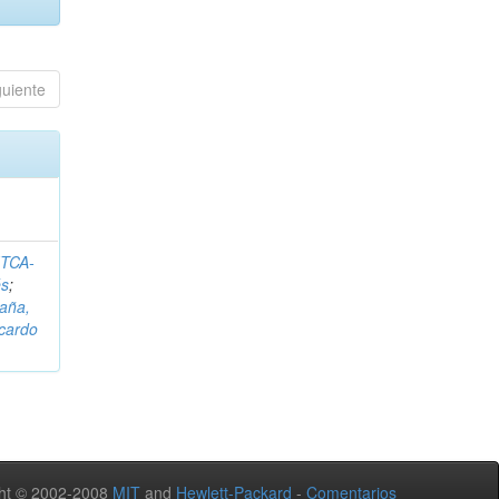
guiente
ITCA-
és
;
aña,
icardo
ht © 2002-2008
MIT
and
Hewlett-Packard
-
Comentarios