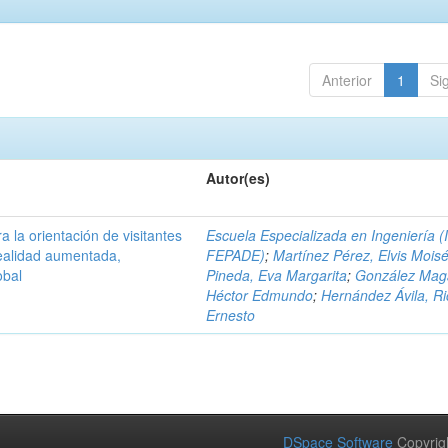
Anterior
1
Si
Autor(es)
a la orientación de visitantes
Escuela Especializada en Ingeniería (
ealidad aumentada,
FEPADE)
;
Martínez Pérez, Elvis Mois
obal
Pineda, Eva Margarita
;
González Mag
Héctor Edmundo
;
Hernández Ávila, R
Ernesto
DSpace Software
Copyrig