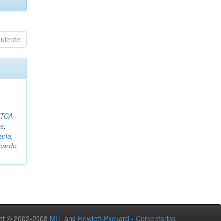
guiente
ITCA-
és
;
aña,
icardo
ht © 2002-2008
MIT
and
Hewlett-Packard
-
Comentarios