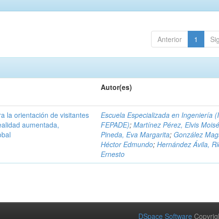
Anterior
1
Si
Autor(es)
a la orientación de visitantes
Escuela Especializada en Ingeniería (
ealidad aumentada,
FEPADE)
;
Martínez Pérez, Elvis Mois
obal
Pineda, Eva Margarita
;
González Mag
Héctor Edmundo
;
Hernández Ávila, R
Ernesto
DSpace Software
Copyrig