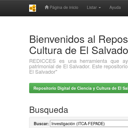
Página de inicio
Listar
Ayuda
Skip
navigation
Bienvenidos al Reposi
Cultura de El Salva
REDICCES es una herramienta que ayuda 
patrimonial de El Salvador. Este repositori
El Salvador"
Repositorio Digital de Ciencia y Cultura de El 
Busqueda
Buscar: