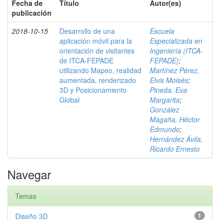
Fecha de
Título
Autor(es)
publicación
2018-10-15
Desarrollo de una
Escuela
aplicación móvil para la
Especializada en
orientación de visitantes
Ingeniería (ITCA-
de ITCA-FEPADE
FEPADE)
;
utilizando Mapeo, realidad
Martínez Pérez,
aumentada, renderizado
Elvis Moisés
;
3D y Posicionamiento
Pineda, Eva
Global
Margarita
;
González
Magaña, Héctor
Edmundo
;
Hernández Ávila,
Ricardo Ernesto
Navegar
Temas
Diseño 3D
1