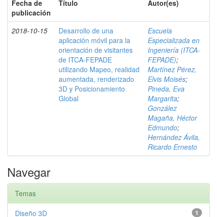
Fecha de
Título
Autor(es)
publicación
2018-10-15
Desarrollo de una
Escuela
aplicación móvil para la
Especializada en
orientación de visitantes
Ingeniería (ITCA-
de ITCA-FEPADE
FEPADE)
;
utilizando Mapeo, realidad
Martínez Pérez,
aumentada, renderizado
Elvis Moisés
;
3D y Posicionamiento
Pineda, Eva
Global
Margarita
;
González
Magaña, Héctor
Edmundo
;
Hernández Ávila,
Ricardo Ernesto
Navegar
Temas
Diseño 3D
1