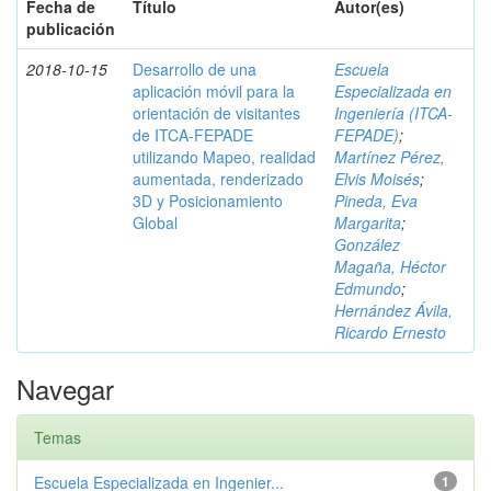
Fecha de
Título
Autor(es)
publicación
2018-10-15
Desarrollo de una
Escuela
aplicación móvil para la
Especializada en
orientación de visitantes
Ingeniería (ITCA-
de ITCA-FEPADE
FEPADE)
;
utilizando Mapeo, realidad
Martínez Pérez,
aumentada, renderizado
Elvis Moisés
;
3D y Posicionamiento
Pineda, Eva
Global
Margarita
;
González
Magaña, Héctor
Edmundo
;
Hernández Ávila,
Ricardo Ernesto
Navegar
Temas
Escuela Especializada en Ingenier...
1