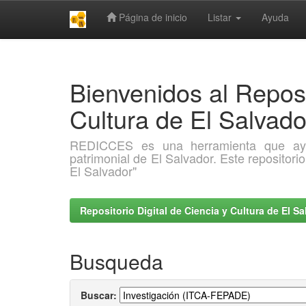
Página de inicio
Listar
Ayuda
Skip
navigation
Bienvenidos al Reposi
Cultura de El Salva
REDICCES es una herramienta que ayuda 
patrimonial de El Salvador. Este repositori
El Salvador"
Repositorio Digital de Ciencia y Cultura de El 
Busqueda
Buscar: