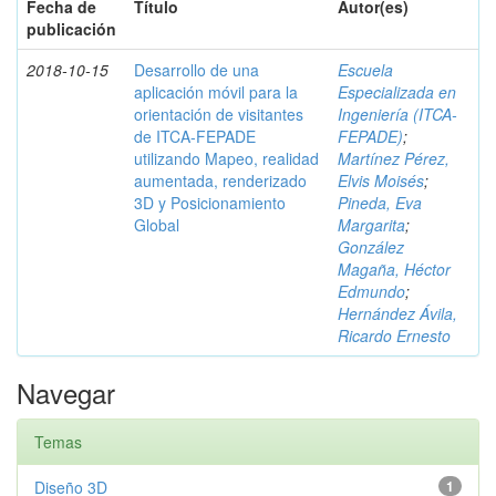
Fecha de
Título
Autor(es)
publicación
2018-10-15
Desarrollo de una
Escuela
aplicación móvil para la
Especializada en
orientación de visitantes
Ingeniería (ITCA-
de ITCA-FEPADE
FEPADE)
;
utilizando Mapeo, realidad
Martínez Pérez,
aumentada, renderizado
Elvis Moisés
;
3D y Posicionamiento
Pineda, Eva
Global
Margarita
;
González
Magaña, Héctor
Edmundo
;
Hernández Ávila,
Ricardo Ernesto
Navegar
Temas
Diseño 3D
1