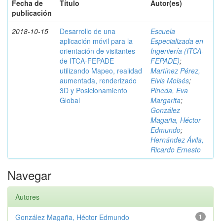
Fecha de
Título
Autor(es)
publicación
2018-10-15
Desarrollo de una
Escuela
aplicación móvil para la
Especializada en
orientación de visitantes
Ingeniería (ITCA-
de ITCA-FEPADE
FEPADE)
;
utilizando Mapeo, realidad
Martínez Pérez,
aumentada, renderizado
Elvis Moisés
;
3D y Posicionamiento
Pineda, Eva
Global
Margarita
;
González
Magaña, Héctor
Edmundo
;
Hernández Ávila,
Ricardo Ernesto
Navegar
Autores
González Magaña, Héctor Edmundo
1