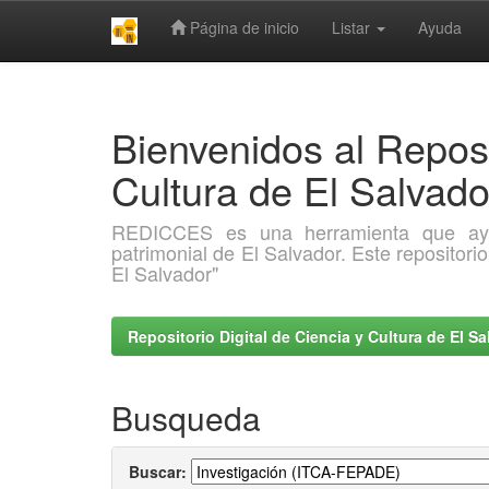
Página de inicio
Listar
Ayuda
Skip
navigation
Bienvenidos al Reposi
Cultura de El Salva
REDICCES es una herramienta que ayuda 
patrimonial de El Salvador. Este repositori
El Salvador"
Repositorio Digital de Ciencia y Cultura de El 
Busqueda
Buscar: