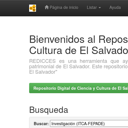
Página de inicio
Listar
Ayuda
Skip
navigation
Bienvenidos al Reposi
Cultura de El Salva
REDICCES es una herramienta que ayuda 
patrimonial de El Salvador. Este repositori
El Salvador"
Repositorio Digital de Ciencia y Cultura de El 
Busqueda
Buscar: