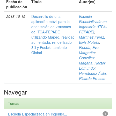
Fecha de
Título
Autor(es)
publicación
2018-10-15
Desarrollo de una
Escuela
aplicación móvil para la
Especializada en
orientación de visitantes
Ingeniería (ITCA-
de ITCA-FEPADE
FEPADE)
;
utilizando Mapeo, realidad
Martínez Pérez,
aumentada, renderizado
Elvis Moisés
;
3D y Posicionamiento
Pineda, Eva
Global
Margarita
;
González
Magaña, Héctor
Edmundo
;
Hernández Ávila,
Ricardo Ernesto
Navegar
Temas
Escuela Especializada en Ingenier...
1