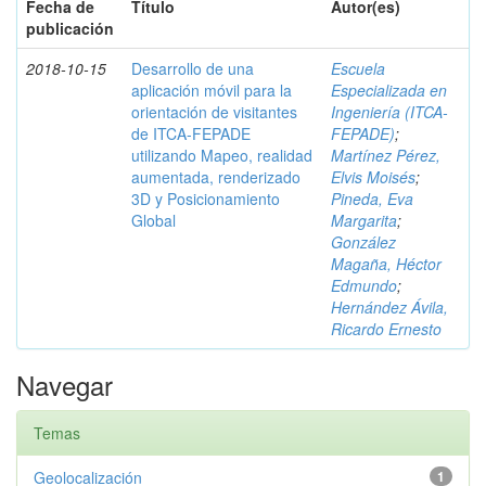
Fecha de
Título
Autor(es)
publicación
2018-10-15
Desarrollo de una
Escuela
aplicación móvil para la
Especializada en
orientación de visitantes
Ingeniería (ITCA-
de ITCA-FEPADE
FEPADE)
;
utilizando Mapeo, realidad
Martínez Pérez,
aumentada, renderizado
Elvis Moisés
;
3D y Posicionamiento
Pineda, Eva
Global
Margarita
;
González
Magaña, Héctor
Edmundo
;
Hernández Ávila,
Ricardo Ernesto
Navegar
Temas
Geolocalización
1