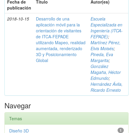
Fecha de
Título
Autor(es)
publicación
2018-10-15
Desarrollo de una
Escuela
aplicación móvil para la
Especializada en
orientación de visitantes
Ingeniería (ITCA-
de ITCA-FEPADE
FEPADE)
;
utilizando Mapeo, realidad
Martínez Pérez,
aumentada, renderizado
Elvis Moisés
;
3D y Posicionamiento
Pineda, Eva
Global
Margarita
;
González
Magaña, Héctor
Edmundo
;
Hernández Ávila,
Ricardo Ernesto
Navegar
Temas
Diseño 3D
1