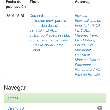
Fecha de
Título
Autor(es)
publicación
2018-10-15
Desarrollo de una
Escuela
aplicación móvil para la
Especializada en
orientación de visitantes
Ingeniería (ITCA-
de ITCA-FEPADE
FEPADE)
;
utilizando Mapeo, realidad
Martínez Pérez,
aumentada, renderizado
Elvis Moisés
;
3D y Posicionamiento
Pineda, Eva
Global
Margarita
;
González
Magaña, Héctor
Edmundo
;
Hernández Ávila,
Ricardo Ernesto
Navegar
Temas
Diseño 3D
1