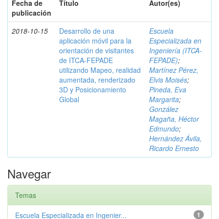
Fecha de
Título
Autor(es)
publicación
2018-10-15
Desarrollo de una
Escuela
aplicación móvil para la
Especializada en
orientación de visitantes
Ingeniería (ITCA-
de ITCA-FEPADE
FEPADE)
;
utilizando Mapeo, realidad
Martínez Pérez,
aumentada, renderizado
Elvis Moisés
;
3D y Posicionamiento
Pineda, Eva
Global
Margarita
;
González
Magaña, Héctor
Edmundo
;
Hernández Ávila,
Ricardo Ernesto
Navegar
Temas
Escuela Especializada en Ingenier...
1