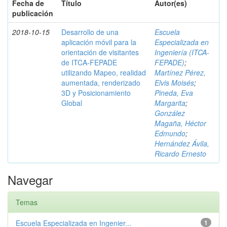
Fecha de
Título
Autor(es)
publicación
2018-10-15
Desarrollo de una
Escuela
aplicación móvil para la
Especializada en
orientación de visitantes
Ingeniería (ITCA-
de ITCA-FEPADE
FEPADE)
;
utilizando Mapeo, realidad
Martínez Pérez,
aumentada, renderizado
Elvis Moisés
;
3D y Posicionamiento
Pineda, Eva
Global
Margarita
;
González
Magaña, Héctor
Edmundo
;
Hernández Ávila,
Ricardo Ernesto
Navegar
Temas
Escuela Especializada en Ingenier...
1