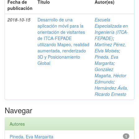
Fecha de
Título
Autor(es)
publicación
2018-10-15
Desarrollo de una
Escuela
aplicación móvil para la
Especializada en
orientación de visitantes
Ingeniería (ITCA-
de ITCA-FEPADE
FEPADE)
;
utilizando Mapeo, realidad
Martínez Pérez,
aumentada, renderizado
Elvis Moisés
;
3D y Posicionamiento
Pineda, Eva
Global
Margarita
;
González
Magaña, Héctor
Edmundo
;
Hernández Ávila,
Ricardo Ernesto
Navegar
Autores
Pineda, Eva Margarita
1