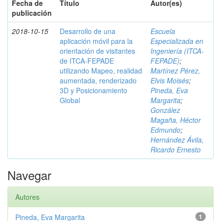
Fecha de
Título
Autor(es)
publicación
2018-10-15
Desarrollo de una
Escuela
aplicación móvil para la
Especializada en
orientación de visitantes
Ingeniería (ITCA-
de ITCA-FEPADE
FEPADE)
;
utilizando Mapeo, realidad
Martínez Pérez,
aumentada, renderizado
Elvis Moisés
;
3D y Posicionamiento
Pineda, Eva
Global
Margarita
;
González
Magaña, Héctor
Edmundo
;
Hernández Ávila,
Ricardo Ernesto
Navegar
Autores
Pineda, Eva Margarita
1