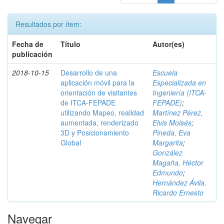
Resultados por ítem:
Fecha de
Título
Autor(es)
publicación
2018-10-15
Desarrollo de una
Escuela
aplicación móvil para la
Especializada en
orientación de visitantes
Ingeniería (ITCA-
de ITCA-FEPADE
FEPADE)
;
utilizando Mapeo, realidad
Martínez Pérez,
aumentada, renderizado
Elvis Moisés
;
3D y Posicionamiento
Pineda, Eva
Global
Margarita
;
González
Magaña, Héctor
Edmundo
;
Hernández Ávila,
Ricardo Ernesto
Navegar