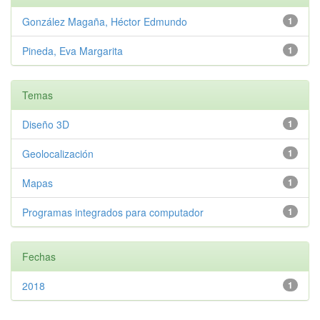
González Magaña, Héctor Edmundo
1
Pineda, Eva Margarita
1
Temas
Diseño 3D
1
Geolocalización
1
Mapas
1
Programas integrados para computador
1
Fechas
2018
1