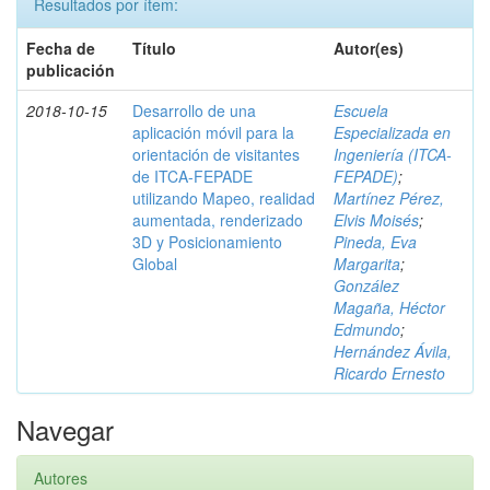
Resultados por ítem:
Fecha de
Título
Autor(es)
publicación
2018-10-15
Desarrollo de una
Escuela
aplicación móvil para la
Especializada en
orientación de visitantes
Ingeniería (ITCA-
de ITCA-FEPADE
FEPADE)
;
utilizando Mapeo, realidad
Martínez Pérez,
aumentada, renderizado
Elvis Moisés
;
3D y Posicionamiento
Pineda, Eva
Global
Margarita
;
González
Magaña, Héctor
Edmundo
;
Hernández Ávila,
Ricardo Ernesto
Navegar
Autores