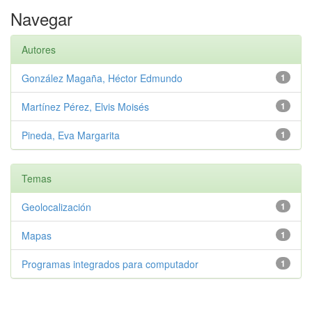
Navegar
Autores
González Magaña, Héctor Edmundo
1
Martínez Pérez, Elvis Moisés
1
Pineda, Eva Margarita
1
Temas
Geolocalización
1
Mapas
1
Programas integrados para computador
1