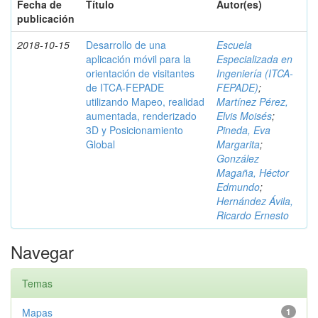
Fecha de
Título
Autor(es)
publicación
2018-10-15
Desarrollo de una
Escuela
aplicación móvil para la
Especializada en
orientación de visitantes
Ingeniería (ITCA-
de ITCA-FEPADE
FEPADE)
;
utilizando Mapeo, realidad
Martínez Pérez,
aumentada, renderizado
Elvis Moisés
;
3D y Posicionamiento
Pineda, Eva
Global
Margarita
;
González
Magaña, Héctor
Edmundo
;
Hernández Ávila,
Ricardo Ernesto
Navegar
Temas
Mapas
1