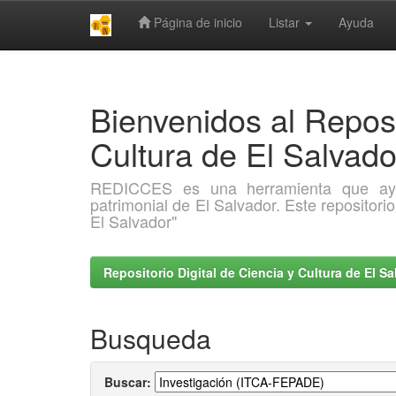
Página de inicio
Listar
Ayuda
Skip
navigation
Bienvenidos al Reposi
Cultura de El Salva
REDICCES es una herramienta que ayuda 
patrimonial de El Salvador. Este repositori
El Salvador"
Repositorio Digital de Ciencia y Cultura de El 
Busqueda
Buscar: