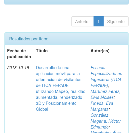
Anterior
1
Siguiente
Resultados por ítem:
Fecha de
Título
Autor(es)
publicación
2018-10-15
Desarrollo de una
Escuela
aplicación móvil para la
Especializada en
orientación de visitantes
Ingeniería (ITCA-
de ITCA-FEPADE
FEPADE)
;
utilizando Mapeo, realidad
Martínez Pérez,
aumentada, renderizado
Elvis Moisés
;
3D y Posicionamiento
Pineda, Eva
Global
Margarita
;
González
Magaña, Héctor
Edmundo
;
Hernández Ávila,