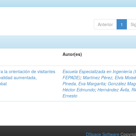
Anterior
1
Si
Autor(es)
a la orientación de visitantes
Escuela Especializada en Ingeniería (
ealidad aumentada,
FEPADE)
;
Martínez Pérez, Elvis Mois
obal
Pineda, Eva Margarita
;
González Mag
Héctor Edmundo
;
Hernández Ávila, R
Ernesto
DSpace Software
Copyrig