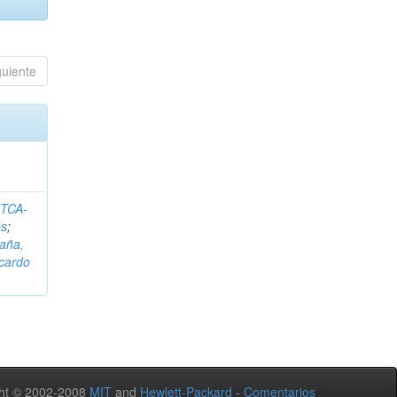
guiente
ITCA-
és
;
aña,
icardo
ht © 2002-2008
MIT
and
Hewlett-Packard
-
Comentarios