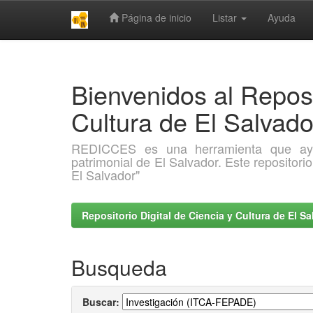
Página de inicio
Listar
Ayuda
Skip
navigation
Bienvenidos al Reposi
Cultura de El Salva
REDICCES es una herramienta que ayuda 
patrimonial de El Salvador. Este repositori
El Salvador"
Repositorio Digital de Ciencia y Cultura de El 
Busqueda
Buscar: