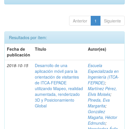
Anterior
1
Siguiente
Resultados por ítem:
Fecha de
Título
Autor(es)
publicación
2018-10-15
Desarrollo de una
Escuela
aplicación móvil para la
Especializada en
orientación de visitantes
Ingeniería (ITCA-
de ITCA-FEPADE
FEPADE)
;
utilizando Mapeo, realidad
Martínez Pérez,
aumentada, renderizado
Elvis Moisés
;
3D y Posicionamiento
Pineda, Eva
Global
Margarita
;
González
Magaña, Héctor
Edmundo
;
Hernández Ávila,