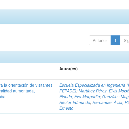
Anterior
1
Si
Autor(es)
a la orientación de visitantes
Escuela Especializada en Ingeniería (
ealidad aumentada,
FEPADE)
;
Martínez Pérez, Elvis Mois
obal
Pineda, Eva Margarita
;
González Mag
Héctor Edmundo
;
Hernández Ávila, R
Ernesto