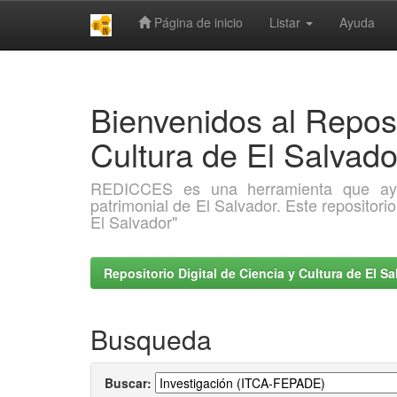
Página de inicio
Listar
Ayuda
Skip
navigation
Bienvenidos al Reposi
Cultura de El Salva
REDICCES es una herramienta que ayuda 
patrimonial de El Salvador. Este repositori
El Salvador"
Repositorio Digital de Ciencia y Cultura de El 
Busqueda
Buscar: