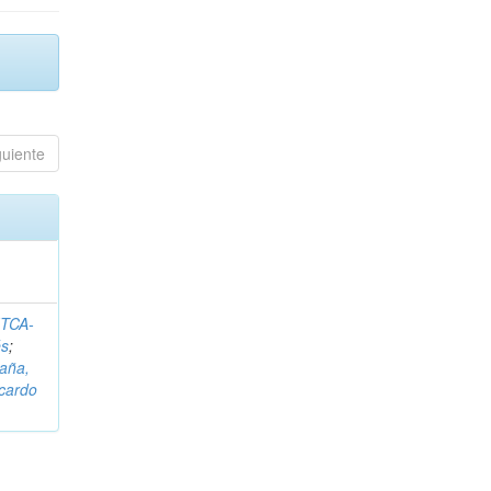
guiente
ITCA-
és
;
aña,
icardo