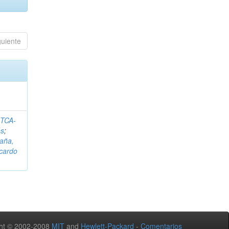
guiente
ITCA-
és
;
aña,
icardo
ht © 2002-2008
MIT
and
Hewlett-Packard
-
Comentarios