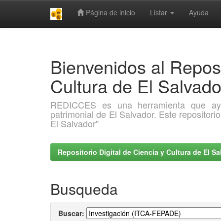
Página de inicio
Listar
Ayuda
Skip
navigation
Bienvenidos al Reposi
Cultura de El Salva
REDICCES es una herramienta que ayuda 
patrimonial de El Salvador. Este repositori
El Salvador"
Repositorio Digital de Ciencia y Cultura de El 
Busqueda
Buscar: