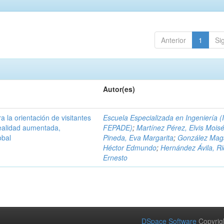
Anterior
1
Si
Autor(es)
a la orientación de visitantes
Escuela Especializada en Ingeniería (
ealidad aumentada,
FEPADE)
;
Martínez Pérez, Elvis Mois
obal
Pineda, Eva Margarita
;
González Mag
Héctor Edmundo
;
Hernández Ávila, R
Ernesto
DSpace Software
Copyrig