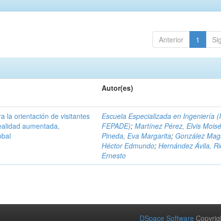
Anterior
1
Si
Autor(es)
a la orientación de visitantes
Escuela Especializada en Ingeniería (
ealidad aumentada,
FEPADE)
;
Martínez Pérez, Elvis Mois
obal
Pineda, Eva Margarita
;
González Mag
Héctor Edmundo
;
Hernández Ávila, R
Ernesto
DSpace Software
Copyrig