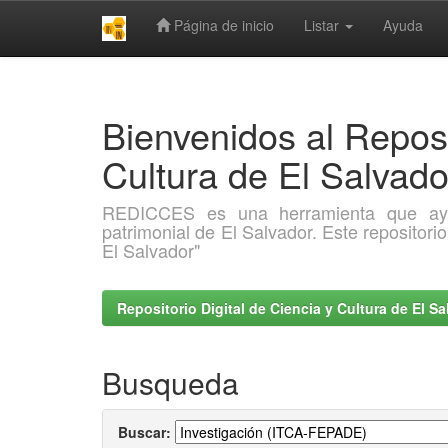
Página de inicio
Listar
Ayuda
Skip
navigation
Bienvenidos al Reposi
Cultura de El Salva
REDICCES es una herramienta que ayuda 
patrimonial de El Salvador. Este repositori
El Salvador"
Repositorio Digital de Ciencia y Cultura de El 
Busqueda
Buscar: