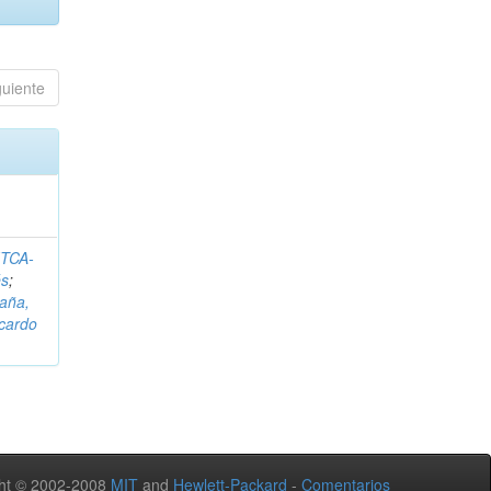
guiente
ITCA-
és
;
aña,
icardo
ht © 2002-2008
MIT
and
Hewlett-Packard
-
Comentarios