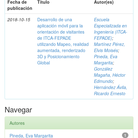
Fecha de
Título
Autor(es)
publicación
2018-10-15
Desarrollo de una
Escuela
aplicación móvil para la
Especializada en
orientación de visitantes
Ingeniería (ITCA-
de ITCA-FEPADE
FEPADE)
;
utilizando Mapeo, realidad
Martínez Pérez,
aumentada, renderizado
Elvis Moisés
;
3D y Posicionamiento
Pineda, Eva
Global
Margarita
;
González
Magaña, Héctor
Edmundo
;
Hernández Ávila,
Ricardo Ernesto
Navegar
Autores
Pineda, Eva Margarita
1