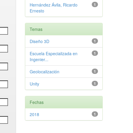
Hernández Ávila, Ricardo
1
Ernesto
Temas
Diseño 3D
1
Escuela Especializada en
1
Ingenier...
Geolocalización
1
Unity
1
Fechas
2018
1