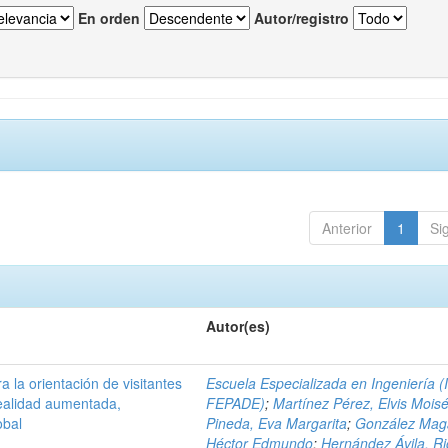
En orden
Autor/registro
Anterior
1
Si
Autor(es)
a la orientación de visitantes
Escuela Especializada en Ingeniería (
ealidad aumentada,
FEPADE)
;
Martínez Pérez, Elvis Mois
obal
Pineda, Eva Margarita
;
González Mag
Héctor Edmundo
;
Hernández Ávila, R