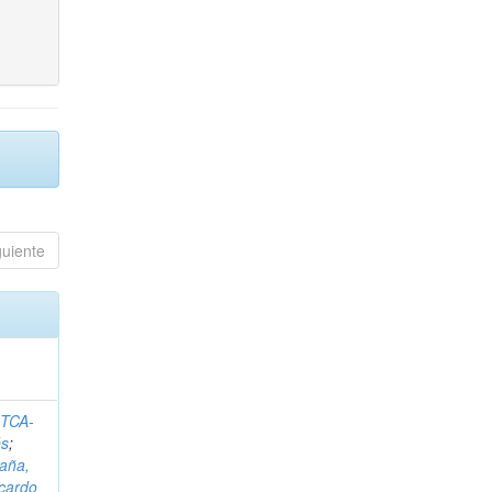
guiente
ITCA-
és
;
aña,
icardo