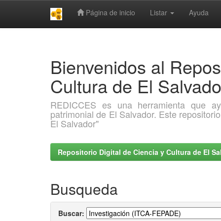
Página de inicio
Listar
Ayuda
Skip
navigation
Bienvenidos al Reposi
Cultura de El Salva
REDICCES es una herramienta que ayuda 
patrimonial de El Salvador. Este repositori
El Salvador"
Repositorio Digital de Ciencia y Cultura de El 
Busqueda
Buscar: