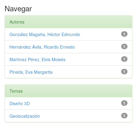
Navegar
Autores
González Magaña, Héctor Edmundo
1
Hernández Ávila, Ricardo Ernesto
1
Martínez Pérez, Elvis Moisés
1
Pineda, Eva Margarita
1
Temas
Diseño 3D
1
Geolocalización
1