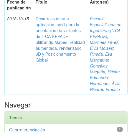
Fecha de
Título
Autor(es)
publicación
2018-10-15
Desarrollo de una
Escuela
aplicación móvil para la
Especializada en
orientación de visitantes
Ingeniería (ITCA-
de ITCA-FEPADE
FEPADE)
;
utilizando Mapeo, realidad
Martínez Pérez,
aumentada, renderizado
Elvis Moisés
;
3D y Posicionamiento
Pineda, Eva
Global
Margarita
;
González
Magaña, Héctor
Edmundo
;
Hernández Ávila,
Ricardo Ernesto
Navegar
Temas
Georreferenciación
1